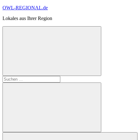
Zum
OWL-REGIONAL.de
Inhalt
Lokales aus Ihrer Region
springen
Suchformular
Suchen
öffnen
nach:
Suchen