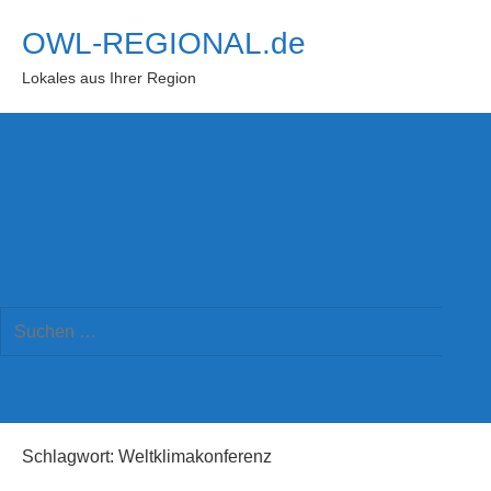
Zum
OWL-REGIONAL.de
Inhalt
springen
Lokales aus Ihrer Region
Suchformular
Suchen
öffnen
Such
nach:
Schlagwort:
Weltklimakonferenz