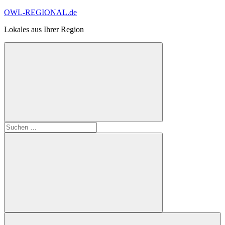
Zum
OWL-REGIONAL.de
Inhalt
Lokales aus Ihrer Region
springen
Suchformular
Suchen
öffnen
nach:
Suchen