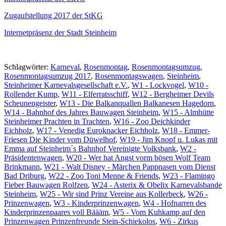
Zugaufstellung 2017 der StKG
Internetpräsenz der Stadt Steinheim
Schlagwörter:
Karneval
,
Rosenmontag
,
Rosenmontagsumzug
,
Rosenmontagsumzug 2017
,
Rosenmontagswagen
,
Steinheim
,
Steinheimer Karnevalsgesellschaft e.V.
,
W1 - Lockvogel
,
W10 -
Rollender Kump
,
W11 - Elferratsschiff
,
W12 - Bergheimer Devils
Scheunengeister
,
W13 - Die Balkanquallen Balkanesen Hagedorn
,
W14 - Bahnhof des Jahres Bauwagen Steinheim
,
W15 - Almhütte
Steinheimer Prachten in Trachten
,
W16 - Zoo Deichkinder
Eichholz
,
W17 - Venedig Euroknacker Eichholz
,
W18 - Emmer-
Friesen Die Kinder vom Düwelhof
,
W19 - Jim Knopf u. Lukas mit
Emma auf Steinheim´s Bahnhof Vereinigte Volksbank
,
W2 -
Präsidentenwagen
,
W20 - Wer hat Angst vorm bösen Wolf Team
Brinkmann
,
W21 - Walt Disney - Märchen Pappnasen vom Dienst
Bad Driburg
,
W22 - Zoo Toni Menne & Friends
,
W23 - Flamingo
Fieber Bauwagen Rolfzen
,
W24 - Asterix & Obelix Karnevalsbande
Steinheim
,
W25 - Wir sind Prinz Vereine aus Kollerbeck
,
W26 -
Prinzenwagen
,
W3 - Kinderprinzenwagen
,
W4 - Hofnarren des
Kinderprinzenpaares voll Bäääm
,
W5 - Vom Kuhkamp auf den
Prinzenwagen Prinzenfreunde Stein-Schiekolos
,
W6 - Zirkus