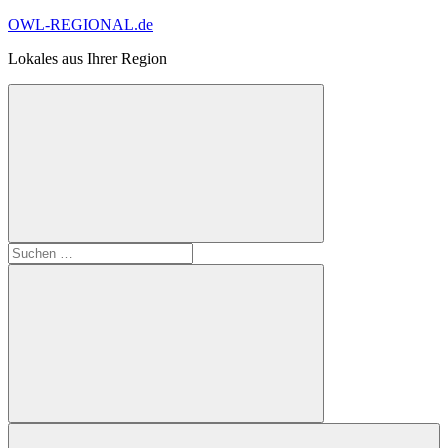
Zum
OWL-REGIONAL.de
Inhalt
Lokales aus Ihrer Region
springen
Suchformular
Suchen
öffnen
nach:
Suchen