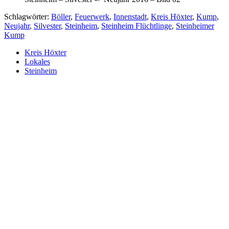
Schlagwörter:
Böller
,
Feuerwerk
,
Innenstadt
,
Kreis Höxter
,
Kump
,
Neujahr
,
Silvester
,
Steinheim
,
Steinheim Flüchtlinge
,
Steinheimer
Kump
Kreis Höxter
Lokales
Steinheim