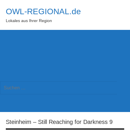
Zum
OWL-REGIONAL.de
Inhalt
springen
Lokales aus Ihrer Region
Suchformular
Suchen
öffnen
Such
nach:
Steinheim – Still Reaching for Darkness 9