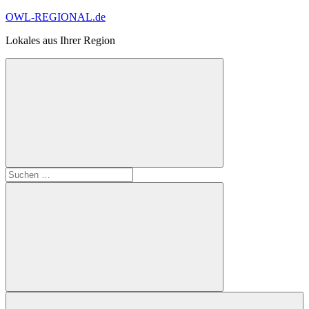
Zum
OWL-REGIONAL.de
Inhalt
Lokales aus Ihrer Region
springen
Suchformular
Suchen
öffnen
nach:
Suchen