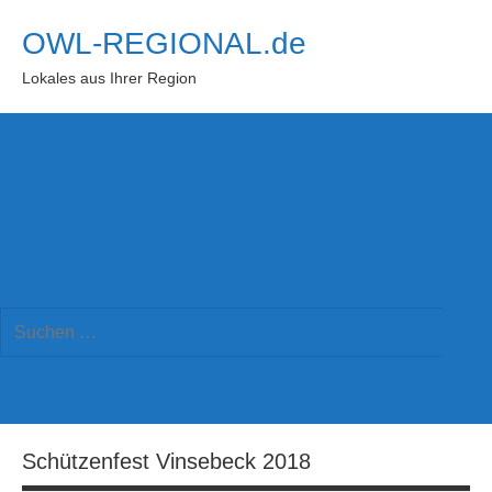
Zum
OWL-REGIONAL.de
Inhalt
springen
Lokales aus Ihrer Region
Suchformular
Suchen
öffnen
Such
nach:
Schützenfest Vinsebeck 2018