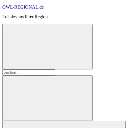
Zum
OWL-REGIONAL.de
Inhalt
Lokales aus Ihrer Region
springen
Suchformular
Suchen
öffnen
nach:
Suchen