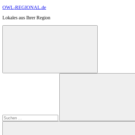
Zum
OWL-REGIONAL.de
Inhalt
Lokales aus Ihrer Region
springen
Suchformular
Suchen
öffnen
nach:
Suchen