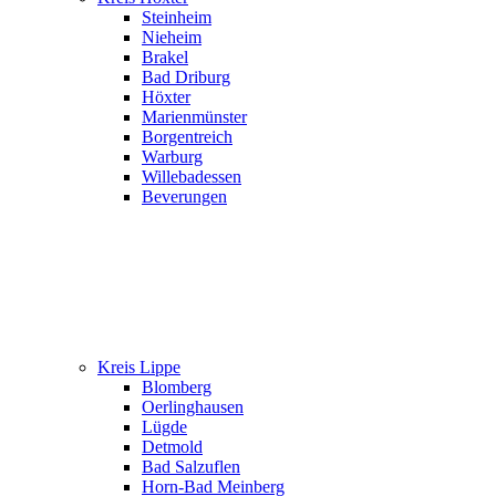
Steinheim
Nieheim
Brakel
Bad Driburg
Höxter
Marienmünster
Borgentreich
Warburg
Willebadessen
Beverungen
Kreis Lippe
Blomberg
Oerlinghausen
Lügde
Detmold
Bad Salzuflen
Horn-Bad Meinberg