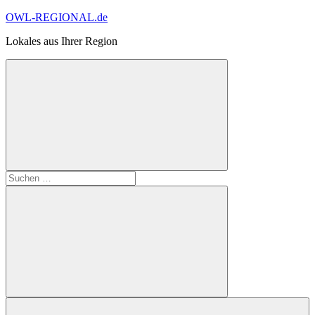
Zum
OWL-REGIONAL.de
Inhalt
Lokales aus Ihrer Region
springen
Suchformular
Suchen
öffnen
nach:
Suchen